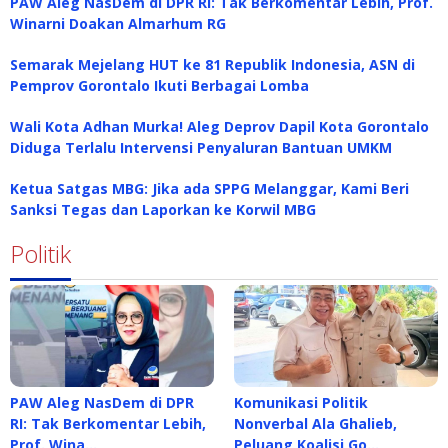
PAW Aleg NasDem di DPR RI: Tak Berkomentar Lebih, Prof.
Winarni Doakan Almarhum RG
Semarak Mejelang HUT ke 81 Republik Indonesia, ASN di
Pemprov Gorontalo Ikuti Berbagai Lomba
Wali Kota Adhan Murka! Aleg Deprov Dapil Kota Gorontalo
Diduga Terlalu Intervensi Penyaluran Bantuan UMKM
Ketua Satgas MBG: Jika ada SPPG Melanggar, Kami Beri
Sanksi Tegas dan Laporkan ke Korwil MBG
Politik
PAW Aleg NasDem di DPR
Komunikasi Politik
RI: Tak Berkomentar Lebih,
Nonverbal Ala Ghalieb,
Prof. Wina…
Peluang Koalisi Go…