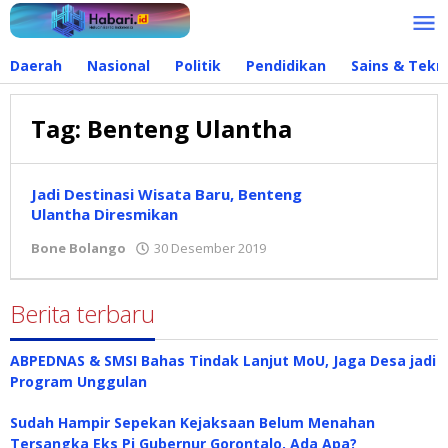
Lewati
ke
konten
Daerah
Nasional
Politik
Pendidikan
Sains & Tekn
Tag:
Benteng Ulantha
Jadi Destinasi Wisata Baru, Benteng
Ulantha Diresmikan
Bone Bolango
30 Desember 2019
oleh
admin
Berita terbaru
ABPEDNAS & SMSI Bahas Tindak Lanjut MoU, Jaga Desa jadi
Program Unggulan
Sudah Hampir Sepekan Kejaksaan Belum Menahan
Tersangka Eks Pj Gubernur Gorontalo, Ada Apa?