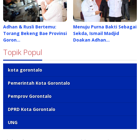
Adhan & Rusli Bertemu:
Menuju Purna Bakti Sebagai
Torang Bekeng Bae Provinsi
Sekda, Ismail Madjid
Goron…
Doakan Adhan…
Topik Popul
kota gorontalo
Pemerintah Kota Gorontalo
Pemprov Gorontalo
DPRD Kota Gorontalo
UNG