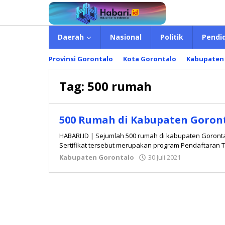
Lewati
ke
konten
Daerah
Nasional
Politik
Pendi
Provinsi Gorontalo
Kota Gorontalo
Kabupaten
Tag:
500 rumah
500 Rumah di Kabupaten Goronta
HABARI.ID | Sejumlah 500 rumah di kabupaten Gorontal
Sertifikat tersebut merupakan program Pendaftaran T
Kabupaten Gorontalo
30 Juli 2021
oleh
Hidayat
Mokambu