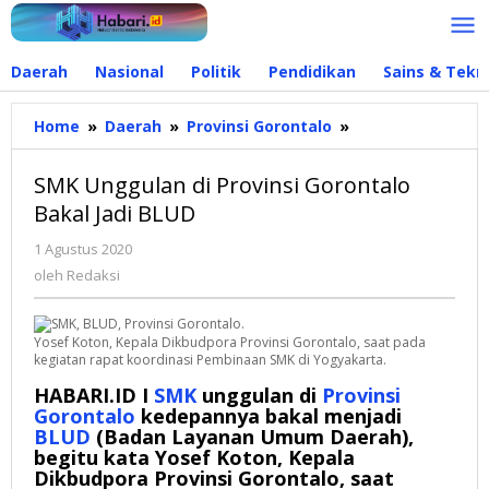
Lewati
ke
konten
Daerah
Nasional
Politik
Pendidikan
Sains & Tekn
Home
»
Daerah
»
Provinsi Gorontalo
»
SMK
Unggulan
di
SMK Unggulan di Provinsi Gorontalo
Provinsi
Bakal Jadi BLUD
Gorontalo
Bakal
1 Agustus 2020
oleh
Jadi
Redaksi
oleh
Redaksi
BLUD
Yosef Koton, Kepala Dikbudpora Provinsi Gorontalo, saat pada
kegiatan rapat koordinasi Pembinaan SMK di Yogyakarta.
HABARI.ID I
SMK
unggulan di
Provinsi
Gorontalo
kedepannya bakal menjadi
BLUD
(Badan Layanan Umum Daerah),
begitu kata Yosef Koton, Kepala
Dikbudpora Provinsi Gorontalo, saat