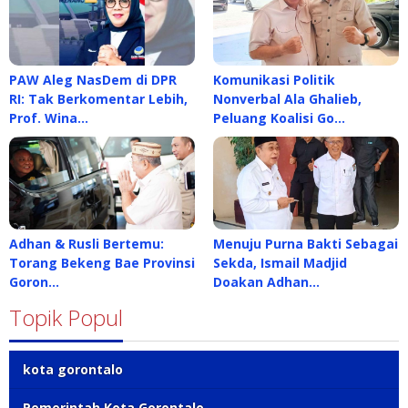
PAW Aleg NasDem di DPR
Komunikasi Politik
RI: Tak Berkomentar Lebih,
Nonverbal Ala Ghalieb,
Prof. Wina…
Peluang Koalisi Go…
Adhan & Rusli Bertemu:
Menuju Purna Bakti Sebagai
Torang Bekeng Bae Provinsi
Sekda, Ismail Madjid
Goron…
Doakan Adhan…
Topik Popul
kota gorontalo
Pemerintah Kota Gorontalo