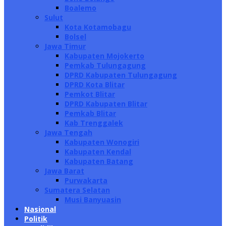
Boalemo
Sulut
Kota Kotamobagu
Bolsel
Jawa Timur
Kabupaten Mojokerto
Pemkab Tulungagung
DPRD Kabupaten Tulungagung
DPRD Kota Blitar
Pemkot Blitar
DPRD Kabupaten Blitar
Pemkab Blitar
Kab Trenggalek
Jawa Tengah
Kabupaten Wonogiri
Kabupaten Kendal
Kabupaten Batang
Jawa Barat
Purwakarta
Sumatera Selatan
Musi Banyuasin
Nasional
Politik