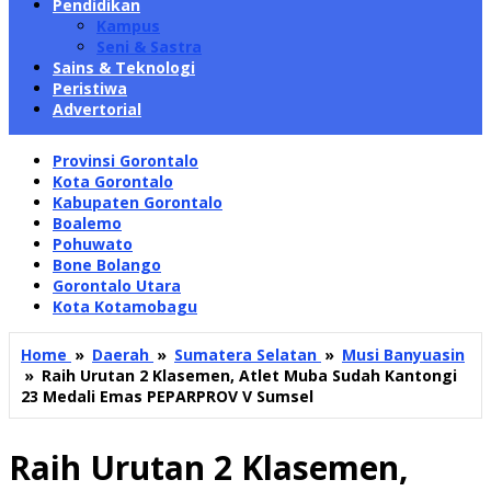
Pendidikan
Kampus
Seni & Sastra
Sains & Teknologi
Peristiwa
Advertorial
Provinsi Gorontalo
Kota Gorontalo
Kabupaten Gorontalo
Boalemo
Pohuwato
Bone Bolango
Gorontalo Utara
Kota Kotamobagu
Home
»
Daerah
»
Sumatera Selatan
»
Musi Banyuasin
»
Raih Urutan 2 Klasemen, Atlet Muba Sudah Kantongi
23 Medali Emas PEPARPROV V Sumsel
Raih Urutan 2 Klasemen,