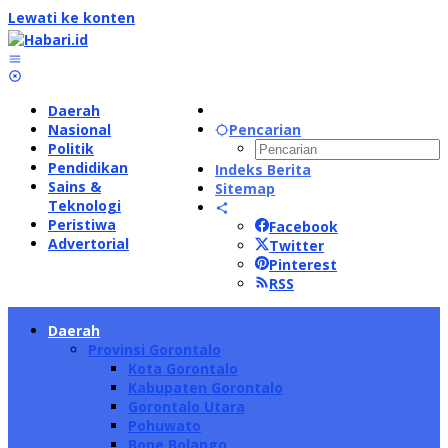
Lewati ke konten
Daerah
Nasional
Pencarian
Politik
Pendidikan
Indeks Berita
Sains &
Sitemap
Teknologi
Peristiwa
Facebook
Advertorial
Twitter
Pinterest
RSS
Daerah
Provinsi Gorontalo
Kota Gorontalo
Kabupaten Gorontalo
Gorontalo Utara
Pohuwato
Bone Bolango