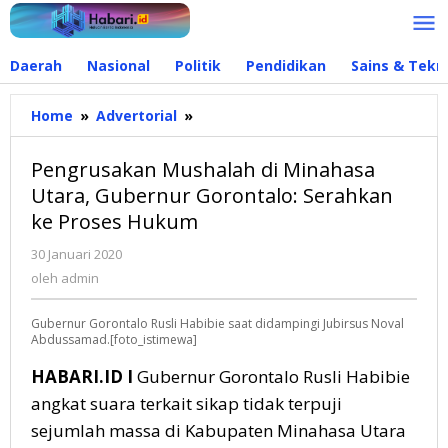
Lewati
ke
konten
Daerah
Nasional
Politik
Pendidikan
Sains & Tekn
Home
»
Advertorial
»
Pengrusakan
Mushalah
di
Pengrusakan Mushalah di Minahasa
Minahasa
Utara, Gubernur Gorontalo: Serahkan
Utara,
ke Proses Hukum
Gubernur
Gorontalo:
30 Januari 2020
oleh
Serahkan
admin
oleh
admin
ke
Proses
Gubernur Gorontalo Rusli Habibie saat didampingi Jubirsus Noval
Hukum
Abdussamad.[foto_istimewa]
HABARI.ID I
Gubernur Gorontalo Rusli Habibie
angkat suara terkait sikap tidak terpuji
sejumlah massa di Kabupaten Minahasa Utara