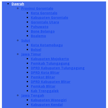
Daerah
Provinsi Gorontalo
Kota Gorontalo
Kabupaten Gorontalo
Gorontalo Utara
Pohuwato
Bone Bolango
Boalemo
Sulut
Kota Kotamobagu
Bolsel
Jawa Timur
Kabupaten Mojokerto
Pemkab Tulungagung
DPRD Kabupaten Tulungagung
DPRD Kota Blitar
Pemkot Blitar
DPRD Kabupaten Blitar
Pemkab Blitar
Kab Trenggalek
Jawa Tengah
Kabupaten Wonogiri
Kabupaten Kendal