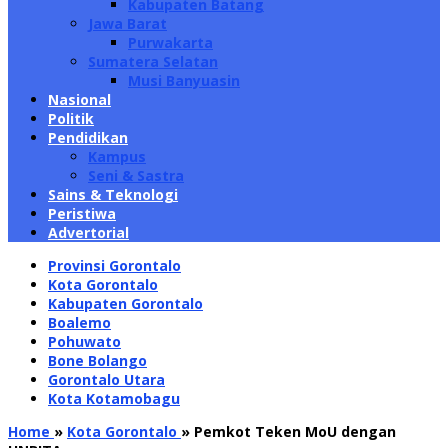
Kabupaten Batang
Jawa Barat
Purwakarta
Sumatera Selatan
Musi Banyuasin
Nasional
Politik
Pendidikan
Kampus
Seni & Sastra
Sains & Teknologi
Peristiwa
Advertorial
Provinsi Gorontalo
Kota Gorontalo
Kabupaten Gorontalo
Boalemo
Pohuwato
Bone Bolango
Gorontalo Utara
Kota Kotamobagu
Home
»
Kota Gorontalo
»
Pemkot Teken MoU dengan