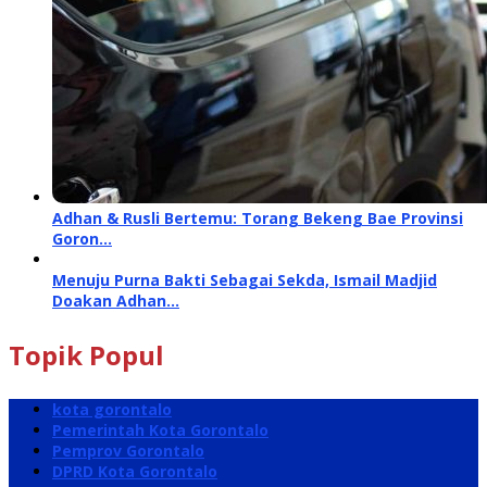
Adhan & Rusli Bertemu: Torang Bekeng Bae Provinsi
Goron…
Menuju Purna Bakti Sebagai Sekda, Ismail Madjid
Doakan Adhan…
Topik Popul
kota gorontalo
Pemerintah Kota Gorontalo
Pemprov Gorontalo
DPRD Kota Gorontalo