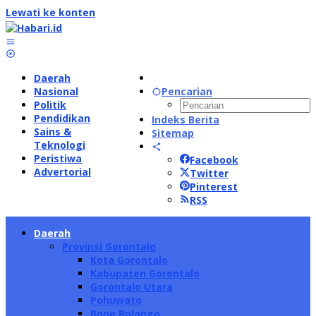
Lewati ke konten
Daerah
Nasional
Pencarian
Politik
Pendidikan
Indeks Berita
Sains &
Sitemap
Teknologi
Peristiwa
Facebook
Advertorial
Twitter
Pinterest
RSS
Daerah
Provinsi Gorontalo
Kota Gorontalo
Kabupaten Gorontalo
Gorontalo Utara
Pohuwato
Bone Bolango