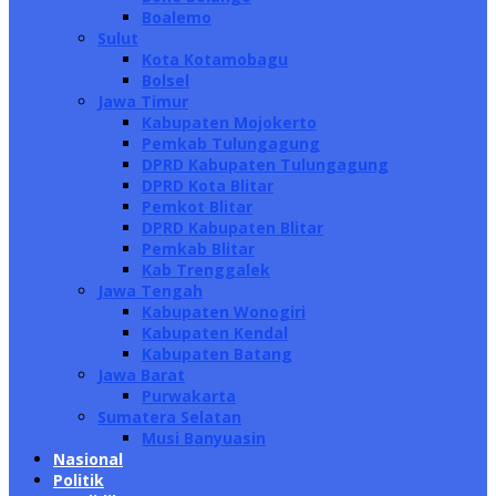
Boalemo
Sulut
Kota Kotamobagu
Bolsel
Jawa Timur
Kabupaten Mojokerto
Pemkab Tulungagung
DPRD Kabupaten Tulungagung
DPRD Kota Blitar
Pemkot Blitar
DPRD Kabupaten Blitar
Pemkab Blitar
Kab Trenggalek
Jawa Tengah
Kabupaten Wonogiri
Kabupaten Kendal
Kabupaten Batang
Jawa Barat
Purwakarta
Sumatera Selatan
Musi Banyuasin
Nasional
Politik