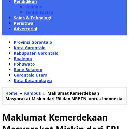
Pendidikan
Kampus
Seni & Sastra
Sains & Teknologi
Peristiwa
Advertorial
Provinsi Gorontalo
Kota Gorontalo
Kabupaten Gorontalo
Boalemo
Pohuwato
Bone Bolango
Gorontalo Utara
Kota Kotamobagu
Home
»
Kampus
»
Maklumat Kemerdekaan
Masyarakat Miskin dari FRI dan MRPTNI untuk Indonesia
Maklumat Kemerdekaan