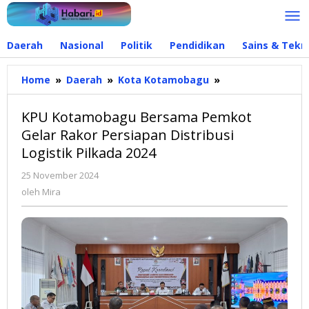
Lewati
ke
konten
Daerah
Nasional
Politik
Pendidikan
Sains & Tekn
Home
»
Daerah
»
Kota Kotamobagu
»
KPU
Kotamobagu
Bersama
KPU Kotamobagu Bersama Pemkot
Pemkot
Gelar Rakor Persiapan Distribusi
Gelar
Logistik Pilkada 2024
Rakor
Persiapan
25 November 2024
oleh
Distribusi
Mira
oleh
Mira
Logistik
Pilkada
2024