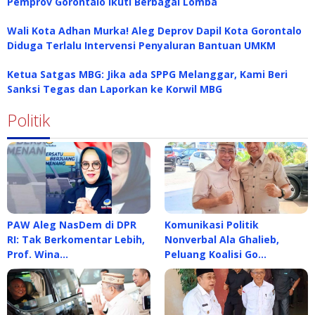
Pemprov Gorontalo Ikuti Berbagai Lomba
Wali Kota Adhan Murka! Aleg Deprov Dapil Kota Gorontalo
Diduga Terlalu Intervensi Penyaluran Bantuan UMKM
Ketua Satgas MBG: Jika ada SPPG Melanggar, Kami Beri
Sanksi Tegas dan Laporkan ke Korwil MBG
Politik
PAW Aleg NasDem di DPR
Komunikasi Politik
RI: Tak Berkomentar Lebih,
Nonverbal Ala Ghalieb,
Prof. Wina…
Peluang Koalisi Go…