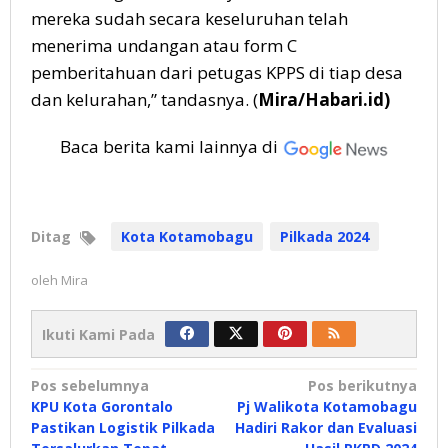
mereka sudah secara keseluruhan telah
menerima undangan atau form C
pemberitahuan dari petugas KPPS di tiap desa
dan kelurahan,” tandasnya. (
Mira/Habari.id)
Baca berita kami lainnya di
Ditag
Kota Kotamobagu
Pilkada 2024
oleh
Mira
Ikuti Kami Pada
Navigasi
Pos sebelumnya
Pos berikutnya
KPU Kota Gorontalo
Pj Walikota Kotamobagu
pos
Pastikan Logistik Pilkada
Hadiri Rakor dan Evaluasi