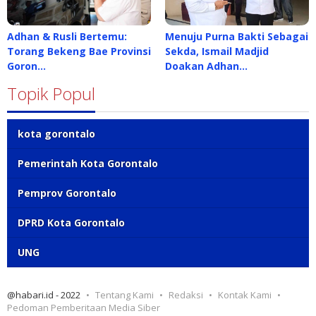
Adhan & Rusli Bertemu:
Menuju Purna Bakti Sebagai
Torang Bekeng Bae Provinsi
Sekda, Ismail Madjid
Goron…
Doakan Adhan…
Topik Popul
kota gorontalo
Pemerintah Kota Gorontalo
Pemprov Gorontalo
DPRD Kota Gorontalo
UNG
@habari.id - 2022
Tentang Kami
Redaksi
Kontak Kami
Pedoman Pemberitaan Media Siber