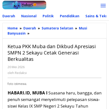
Lewati
ke
konten
Daerah
Nasional
Politik
Pendidikan
Sains & Tekn
Home
»
Daerah
»
Sumatera Selatan
»
Musi
Banyuasin
»
Ketua
PKK
Muba
Ketua PKK Muba dan Dikbud Apresiasi
dan
SMPN 2 Sekayu Cetak Generasi
Dikbud
Berkualitas
Apresiasi
SMPN
20 Mei 2026
oleh
2
Redaksi
oleh
Redaksi
Sekayu
Cetak
foto istimewa.
Generasi
Berkualitas
HABARI.ID, MUBA I
Suasana haru, bangga, dan
penuh semangat menyelimuti pelepasan siswa-
siswi Kelas IX SMP Negeri 2 Sekayu Tahun