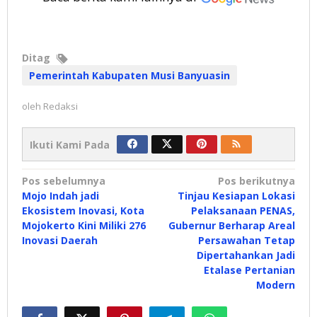
Ditag
Pemerintah Kabupaten Musi Banyuasin
oleh
Redaksi
Ikuti Kami Pada
Navigasi
Pos sebelumnya
Pos berikutnya
Mojo Indah jadi
Tinjau Kesiapan Lokasi
pos
Ekosistem Inovasi, Kota
Pelaksanaan PENAS,
Mojokerto Kini Miliki 276
Gubernur Berharap Areal
Inovasi Daerah
Persawahan Tetap
Dipertahankan Jadi
Etalase Pertanian
Modern