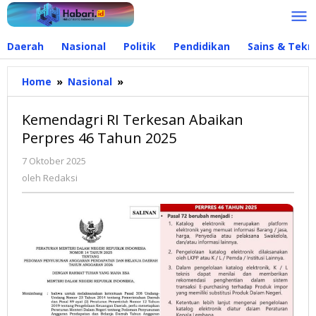
Lewati
ke
konten
Daerah
Nasional
Politik
Pendidikan
Sains & Tekn
Home
»
Nasional
»
Kemendagri
RI
Terkesan
Kemendagri RI Terkesan Abaikan
Abaikan
Perpres 46 Tahun 2025
Perpres
46
7 Oktober 2025
oleh
Tahun
Redaksi
oleh
Redaksi
2025