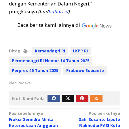
dengan Kementerian Dalam Negeri,”
pungkasnya.
(bm/
habari.id
).
Baca berita kami lainnya di
Ditag
Kemendagri RI
LKPP RI
Permendagri RI Nomor 14 Tahun 2025
Perpres 46 Tahun 2025
Prabowo Subianto
oleh
Redaksi
Ikuti Kami Pada
Navigasi
Pos sebelumnya
Pos berikutnya
Fraksi Gerindra Minta
Sah! Susanto Liputo
pos
Keterbukaan Anggaran
Nakhodai PASI Kota