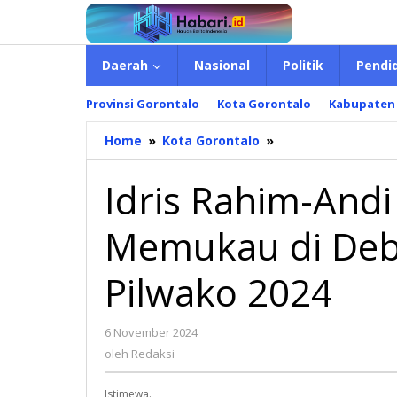
Lewati
ke
konten
Daerah
Nasional
Politik
Pendi
Provinsi Gorontalo
Kota Gorontalo
Kabupaten
Home
»
Kota Gorontalo
»
Idris
Rahim-
Andi
Idris Rahim-Andi
Ilham
Tampil
Memukau di Deba
Memukau
di
Debat
Pilwako 2024
Terakhir
Kandidat
Pilwako
6 November 2024
oleh
2024
Redaksi
oleh
Redaksi
Istimewa.