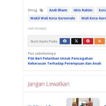
Ditag
Andi Ilham
Idris Rahim
kot
Wakil Wali Kota Gorontalo
Wali Kota Gor
oleh
Redaksi
Ikuti Kami Pada
Navigasi
Pos sebelumnya
P3A Beri Pelatihan Untuk Pencegahan
pos
Kekerasan Terhadap Perempuan dan Anak
Jangan Lewatkan