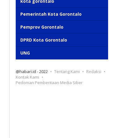
kota gorontalo
Pemerintah Kota Gorontalo
Pemprov Gorontalo
DPRD Kota Gorontalo
UNG
@habari.id - 2022
Tentang Kami
Redaksi
Kontak Kami
Pedoman Pemberitaan Media Siber