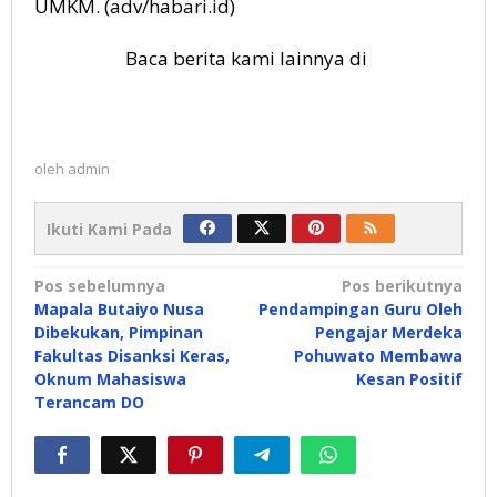
UMKM. (adv/habari.id)
Baca berita kami lainnya di
oleh
admin
Ikuti Kami Pada
Navigasi
Pos sebelumnya
Pos berikutnya
Mapala Butaiyo Nusa
Pendampingan Guru Oleh
pos
Dibekukan, Pimpinan
Pengajar Merdeka
Fakultas Disanksi Keras,
Pohuwato Membawa
Oknum Mahasiswa
Kesan Positif
Terancam DO