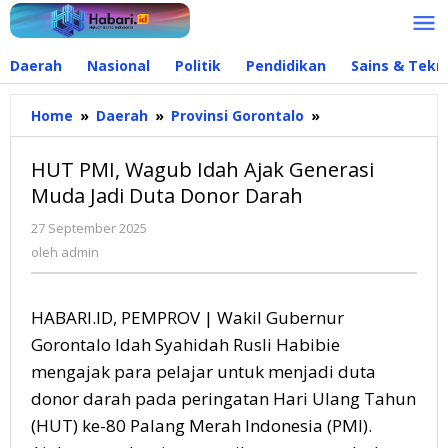
Lewati
ke
konten
Daerah
Nasional
Politik
Pendidikan
Sains & Tekn
Home
»
Daerah
»
Provinsi Gorontalo
»
HUT
PMI,
Wagub
HUT PMI, Wagub Idah Ajak Generasi
Idah
Muda Jadi Duta Donor Darah
Ajak
Generasi
27 September 2025
oleh
Muda
admin
oleh
admin
Jadi
Duta
Donor
HABARI.ID, PEMPROV | Wakil Gubernur
Darah
Gorontalo Idah Syahidah Rusli Habibie
mengajak para pelajar untuk menjadi duta
donor darah pada peringatan Hari Ulang Tahun
(HUT) ke-80 Palang Merah Indonesia (PMI).