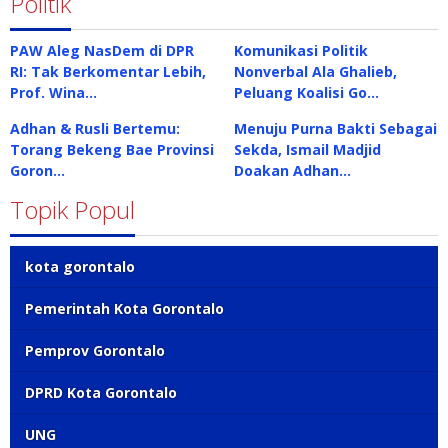
Politik
PAW Aleg NasDem di DPR
Komunikasi Politik
RI: Tak Berkomentar Lebih,
Nonverbal Ala Ghalieb,
Prof. Wina…
Peluang Koalisi Go…
Adhan & Rusli Bertemu:
Menuju Purna Bakti Sebagai
Torang Bekeng Bae Provinsi
Sekda, Ismail Madjid
Goron…
Doakan Adhan…
Topik Popul
kota gorontalo
Pemerintah Kota Gorontalo
Pemprov Gorontalo
DPRD Kota Gorontalo
UNG