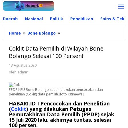
Lewati
ke
konten
Daerah
Nasional
Politik
Pendidikan
Sains & Tekn
Home
»
Bone Bolango
»
Coklit
Data
Pemilih
Coklit Data Pemilih di Wilayah Bone
di
Bolango Selesai 100 Persen!
Wilayah
Bone
13 Agustus 2020
oleh
Bolango
admin
oleh
admin
Selesai
100
Persen!
PPDP KPU Bone Bolango saat melakukan pencocokan dan
penelitian (Coklit) data pemilih.[foto_istimewa]
HABARI.ID I
Pencocokan dan Penelitian
(
Coklit
) yang dilakukan Petugas
Pemutakhiran Data Pemilih (PPDP) sejak
15 Juli 2020 lalu, akhirnya tuntas, selesai
100 persen.