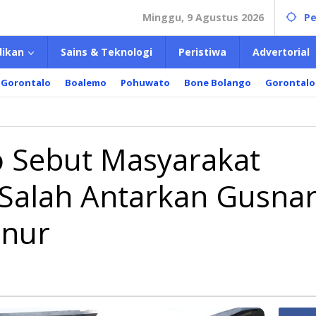
Minggu, 9 Agustus 2026
Pe
dikan
Sains & Teknologi
Peristiwa
Advertorial
 Gorontalo
Boalemo
Pohuwato
Bone Bolango
Gorontalo
ti
wato
t
 Sebut Masyarakat
arakat
wato
Salah Antarkan Gusna
k
h
rkan
rnur
ar
l
rnur