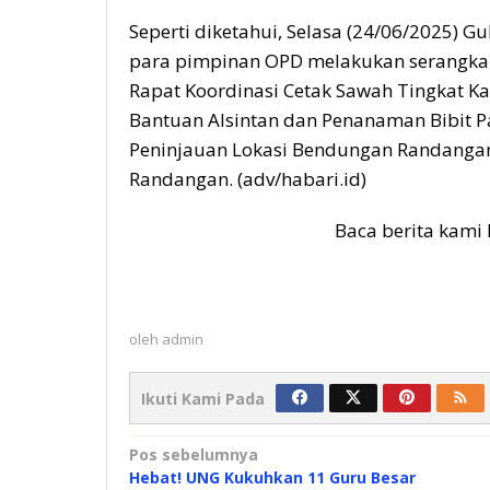
Seperti diketahui, Selasa (24/06/2025)
para pimpinan OPD melakukan serangkaia
Rapat Koordinasi Cetak Sawah Tingkat 
Bantuan Alsintan dan Penanaman Bibit P
Peninjauan Lokasi Bendungan Randangan
Randangan. (adv/habari.id)
Baca berita kami 
oleh
admin
Ikuti Kami Pada
Navigasi
Pos sebelumnya
Hebat! UNG Kukuhkan 11 Guru Besar
pos