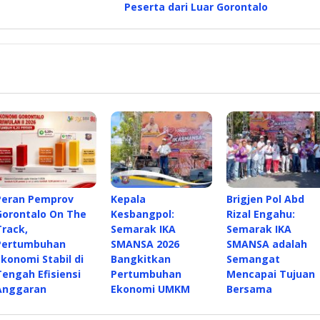
Peserta dari Luar Gorontalo
Peran Pemprov
Kepala
Brigjen Pol Abd
Gorontalo On The
Kesbangpol:
Rizal Engahu:
Track,
Semarak IKA
Semarak IKA
Pertumbuhan
SMANSA 2026
SMANSA adalah
Ekonomi Stabil di
Bangkitkan
Semangat
Tengah Efisiensi
Pertumbuhan
Mencapai Tujuan
Anggaran
Ekonomi UMKM
Bersama