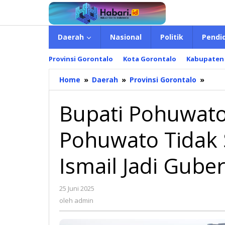
Lewati
ke
konten
Daerah
Nasional
Politik
Pendi
Provinsi Gorontalo
Kota Gorontalo
Kabupaten
Home
»
Daerah
»
Provinsi Gorontalo
»
Bupa
Pohu
Sebu
Bupati Pohuwato
Masy
Pohu
Pohuwato Tidak 
Tida
Sala
Anta
Ismail Jadi Gube
Gusn
Ismai
Jadi
25 Juni 2025
oleh
Gube
admin
oleh
admin