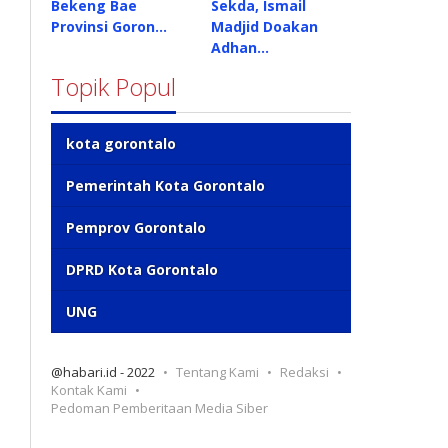
Bekeng Bae
Sekda, Ismail
Provinsi Goron…
Madjid Doakan
Adhan…
Topik Popul
kota gorontalo
Pemerintah Kota Gorontalo
Pemprov Gorontalo
DPRD Kota Gorontalo
UNG
@habari.id - 2022
Tentang Kami
Redaksi
Kontak Kami
Pedoman Pemberitaan Media Siber