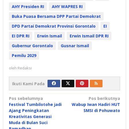
AHY Presiden RI
AHY WAPRES RI
Buka Puasa Bersama DPP Partai Demokrat
DPD Partai Demokrat Provinsi Gorontalo
EI
EI DPR RI
Erwin Ismail
Erwin Ismail DPR RI
Gubernur Gorontalo
Gusnar Ismail
Pemilu 2029
oleh
Redaksi
Ikuti Kami Pada
Navigasi
Pos sebelumnya
Pos berikutnya
Festival Tumbilotohe jadi
Wabup Iwan Hadiri HUT
pos
Ajang Peningkatan
SMSI di Pohuwato
Kreativitas Generasi
Muda di Bulan Suci
Ramadhan