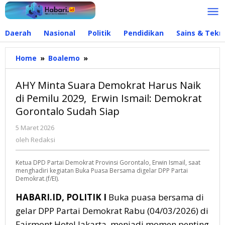
Lewati
ke
konten
Daerah
Nasional
Politik
Pendidikan
Sains & Tekn
Home
»
Boalemo
»
AHY
Minta
Suara
AHY Minta Suara Demokrat Harus Naik
Demokrat
di Pemilu 2029, Erwin Ismail: Demokrat
Harus
Gorontalo Sudah Siap
Naik
di
5 Maret 2026
oleh
Pemilu
Redaksi
oleh
Redaksi
2029,
Erwin
Ketua DPD Partai Demokrat Provinsi Gorontalo, Erwin Ismail, saat
Ismail:
menghadiri kegiatan Buka Puasa Bersama digelar DPP Partai
Demokrat
Demokrat.(f/EI).
Gorontalo
Sudah
HABARI.ID, POLITIK I
Buka puasa bersama di
Siap
gelar DPP Partai Demokrat Rabu (04/03/2026) di
Fairmont Hotel Jakarta, menjadi momen penting