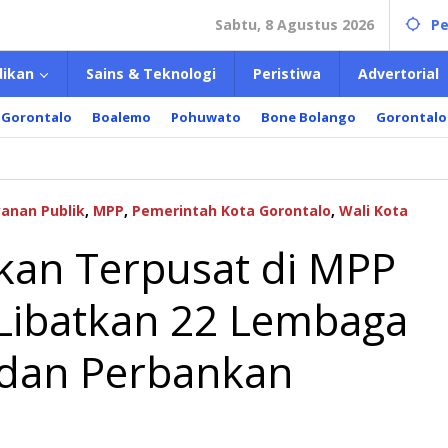
Sabtu, 8 Agustus 2026
Pe
dikan
Sains & Teknologi
Peristiwa
Advertorial
 Gorontalo
Boalemo
Pohuwato
Bone Bolango
Gorontalo
yanan Publik
,
MPP
,
Pemerintah Kota Gorontalo
,
Wali Kota
kan Terpusat di MPP
 Libatkan 22 Lembaga
l dan Perbankan