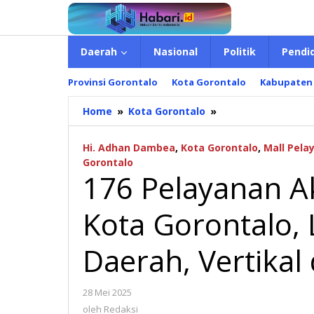
Lewati
ke
konten
Daerah
Nasional
Politik
Pendi
Provinsi Gorontalo
Kota Gorontalo
Kabupaten
Home
»
Kota Gorontalo
»
176
Pelayanan
Akan
Hi. Adhan Dambea
,
Kota Gorontalo
,
Mall Pela
Terpusat
Gorontalo
di
176 Pelayanan A
MPP
Kota
Kota Gorontalo,
Gorontalo,
Libatkan
22
Daerah, Vertika
Lembaga
Daerah,
Vertikal
28 Mei 2025
oleh
dan
Redaksi
oleh
Redaksi