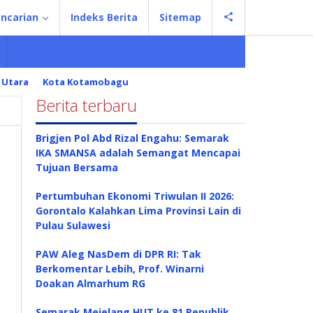
ncarian
Indeks Berita
Sitemap
 Utara
Kota Kotamobagu
Berita terbaru
Brigjen Pol Abd Rizal Engahu: Semarak
IKA SMANSA adalah Semangat Mencapai
Tujuan Bersama
Pertumbuhan Ekonomi Triwulan II 2026:
Gorontalo Kalahkan Lima Provinsi Lain di
Pulau Sulawesi
PAW Aleg NasDem di DPR RI: Tak
Berkomentar Lebih, Prof. Winarni
Doakan Almarhum RG
Semarak Mejelang HUT ke 81 Republik