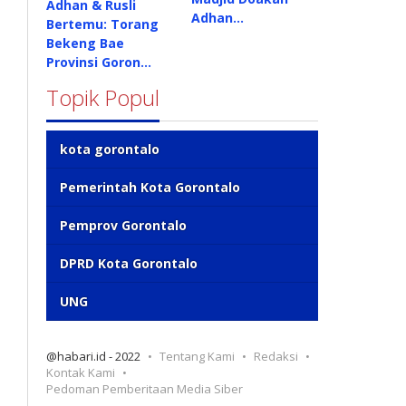
Adhan & Rusli
Adhan…
Bertemu: Torang
Bekeng Bae
Provinsi Goron…
Topik Popul
kota gorontalo
Pemerintah Kota Gorontalo
Pemprov Gorontalo
DPRD Kota Gorontalo
UNG
@habari.id - 2022
Tentang Kami
Redaksi
Kontak Kami
Pedoman Pemberitaan Media Siber