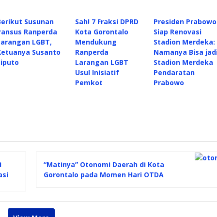
Berikut Susunan
Sah! 7 Fraksi DPRD
Presiden Prabowo
Pansus Ranperda
Kota Gorontalo
Siap Renovasi
Larangan LGBT,
Mendukung
Stadion Merdeka:
Ketuanya Susanto
Ranperda
Namanya Bisa jad
Liputo
Larangan LGBT
Stadion Merdeka
Usul Inisiatif
Pendaratan
Pemkot
Prabowo
i
“Matinya” Otonomi Daerah di Kota
asi
Gorontalo pada Momen Hari OTDA