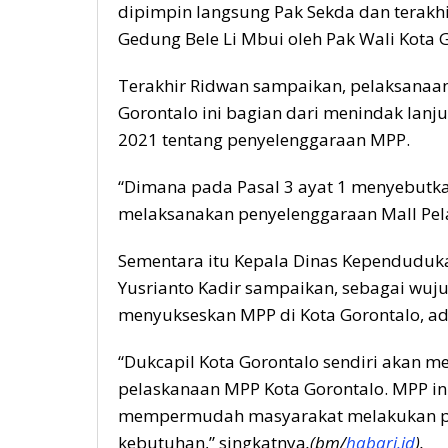
dipimpin langsung Pak Sekda dan terakhi
Gedung Bele Li Mbui oleh Pak Wali Kota G
Terakhir Ridwan sampaikan, pelaksanaan
Gorontalo ini bagian dari menindak lanj
2021 tentang penyelenggaraan MPP.
“Dimana pada Pasal 3 ayat 1 menyebutk
melaksanakan penyelenggaraan Mall Pela
Sementara itu Kepala Dinas Kependudukan
Yusrianto Kadir sampaikan, sebagai wu
menyukseskan MPP di Kota Gorontalo, ad
“Dukcapil Kota Gorontalo sendiri akan 
pelaskanaan MPP Kota Gorontalo. MPP ini
mempermudah masyarakat melakukan p
kebutuhan,” singkatnya
.(bm/
habari.id
).